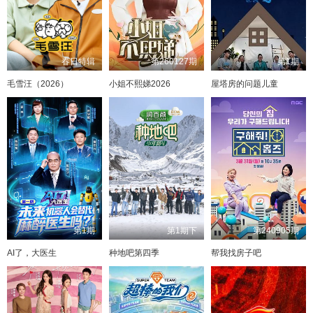
春日特辑
第260127期
第1期
毛雪汪（2026）
小姐不熙娣2026
屋塔房的问题儿童
第1期
第1期下
第240905期
AI了，大医生
种地吧第四季
帮我找房子吧