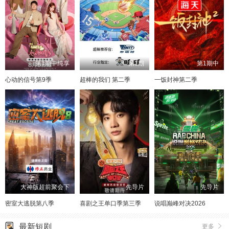
第1期中纯享
第1期
第1期中
心动的信号第9季
超棒的我们 第二季
一饭封神第二季
大神版超前聚会下
先导片
先导片
密室大逃脱第八季
喜剧之王单口季第三季
说唱巅峰对决2026
最新短剧
更多