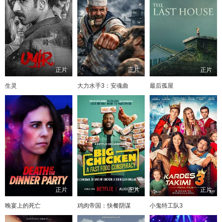
正片
正片
正片
生灵
大力水手3：安魂曲
最后孤屋
正片
正片
正片
晚宴上的死亡
鸡肉帝国：快餐阴谋
小鬼特工队3