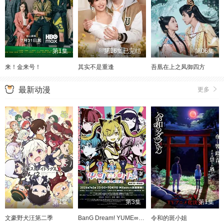
第1集
第16集已完结
第06集
来！金来号！
其实不是重逢
吾凰在上之凤御四方
最新动漫
更多
第1集
第3集
第1集
文豪野犬汪第二季
BanG Dream! YUME∞MITA
令和的斑小姐