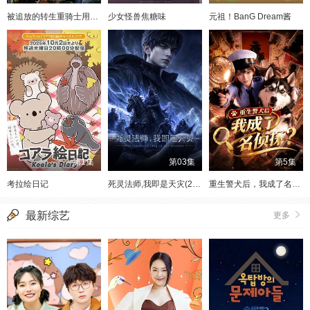
被追放的转生重骑士用游戏知识开无双
少女怪兽焦糖味
元祖！BanG Dream酱
第1集
第03集
第5集
考拉绘日记
死灵法师,我即是天灾(2026)
重生警犬后，我成了名侦探
最新综艺
更多