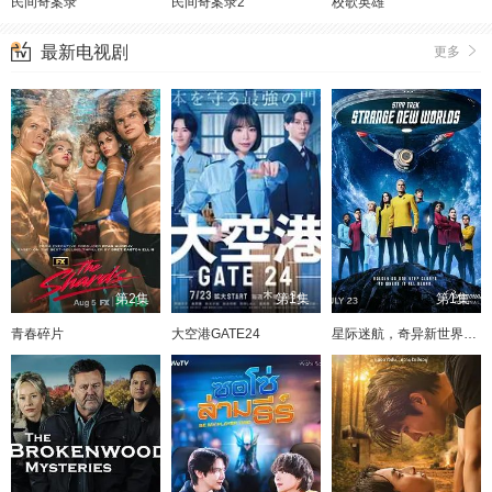
民间奇案录
民间奇案录2
校歌英雄
最新电视剧
更多
第2集
第1集
第1集
青春碎片
大空港GATE24
星际迷航，奇异新世界第四季