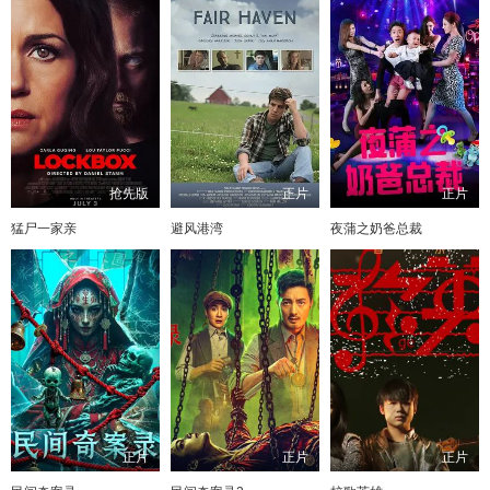
抢先版
正片
正片
猛尸一家亲
避风港湾
夜蒲之奶爸总裁
正片
正片
正片