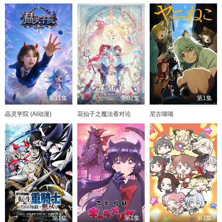
第11集
第02集
第1集
晶灵学院 (AI动漫)
花仙子之魔法香对论
尼古喵喵
第1集
第1集
第1集