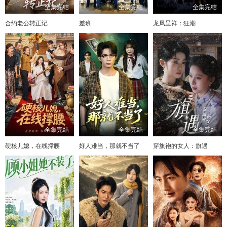
全集完结
全集完结
全集完结
合约老公转正记
差班
龙凤呈祥：狂潮
全集完结
全集完结
全集完结
硬核儿媳，在线撑腰
好人难当，那就不当了
穿旗袍的女人：旗遇