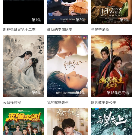
第1集
第2集
第1集
断林镇谜案第十二季
做我的专属队友
当光芒消逝
第6集
第4集
第15集已完结
云归槿时安
我的鸵鸟先生
幽冥教主是公主