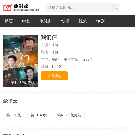
首页
电影
电视剧
动漫
综艺
短剧
我们仨
主演：
未知
导演：
未知
类型：
短剧
中国大陆
2024
时间：
10-12
立即播放
第41-62集完结
豪华云
第1-20集
第21-40集
第41-62集完结