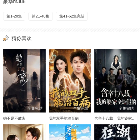
豪华m3u8
第1-20集
第21-40集
第41-62集完结
猜你喜欢
全集完结
全集完结
全集完结
她不是不敢离
我的双手能治百病
含辛十八载，我的婆家全是假的