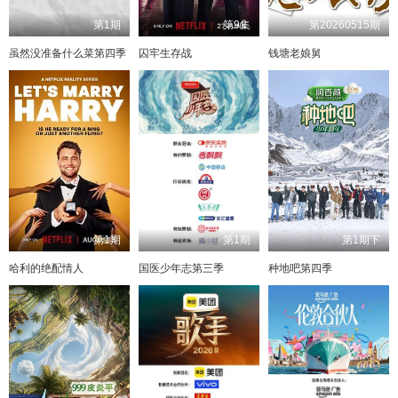
第1期
第9集
第20260515期
虽然没准备什么菜第四季
囚牢生存战
钱塘老娘舅
第1期
第1期
第1期下
哈利的绝配情人
国医少年志第三季
种地吧第四季