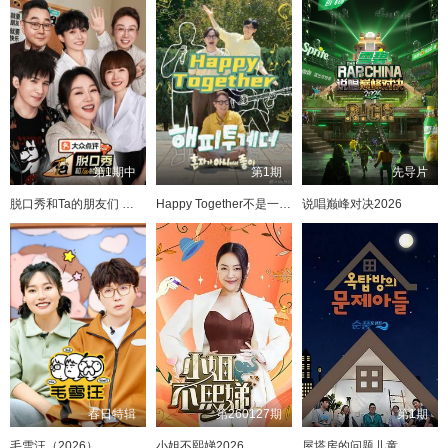
第1期中
第1期
先导片
脱口秀和Ta的朋友们 第三季
Happy Together不是一个人真好
说唱巅峰对决2026
春日特辑
第260127期
第1期
毛雪汪（2026）
小姐不熙娣2026
屋塔房的问题儿童