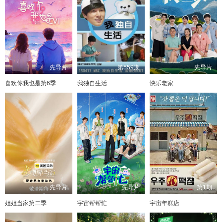
先导片
第559期
先导片
喜欢你我也是第6季
我独自生活
快乐老家
先导片
先导片
第1期
姐姐当家第二季
宇宙帮帮忙
宇宙年糕店