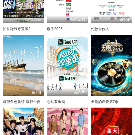
2.0集结篇
特别企划
第1期
忙忙碌碌寻宝藏2
歌手2026
伦敦合伙人
第1期
先导片
第1期纯享
耀眼角色番综·耀眼一夏
心动双重奏
天赐的声音第7季