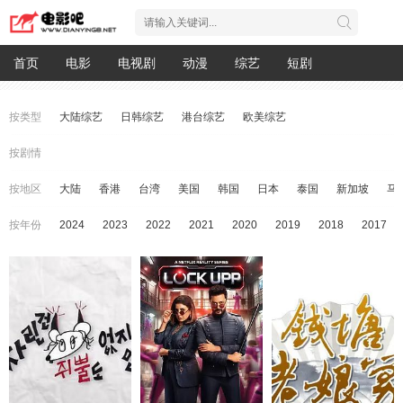
首页
电影
电视剧
动漫
综艺
短剧
按类型
大陆综艺
日韩综艺
港台综艺
欧美综艺
按剧情
按地区
大陆
香港
台湾
美国
韩国
日本
泰国
新加坡
马
按年份
2024
2023
2022
2021
2020
2019
2018
2017