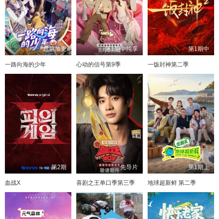
超前加更
第1期中纯享
第1期中
一路向海的少年
心动的信号第9季
一饭封神第二季
第2期
先导片
第1期上
血战X
喜剧之王单口季第三季
地球超新鲜 第二季