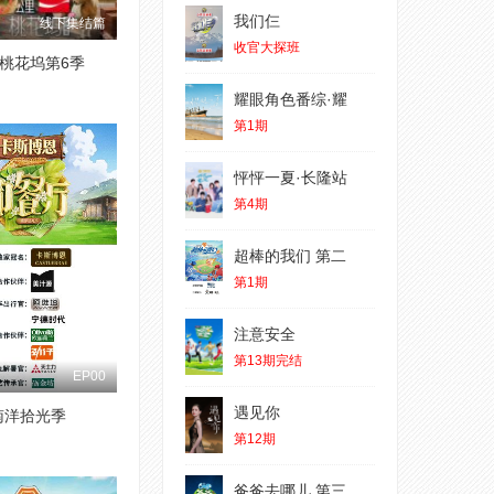
我们仨
线下集结篇
收官大探班
桃花坞第6季
耀眼角色番综·耀
第1期
怦怦一夏·长隆站
第4期
超棒的我们 第二
第1期
注意安全
第13期完结
EP00
遇见你
南洋拾光季
第12期
爸爸去哪儿 第三