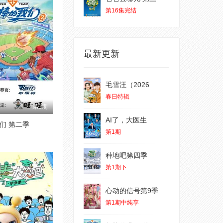
第16集完结
最新更新
毛雪汪（2026
春日特辑
第1期
AI了，大医生
们 第二季
第1期
种地吧第四季
第1期下
心动的信号第9季
第1期中纯享