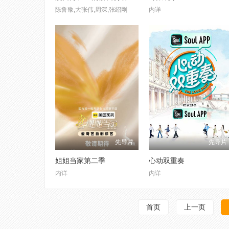
陈鲁豫,大张伟,周深,张绍刚
内详
先导片
先导片
姐姐当家第二季
心动双重奏
内详
内详
首页
上一页