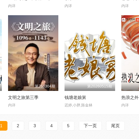
内详
内详
内详
第260304期
第20260515期
文明之旅第三季
钱塘老娘舅
热浪之外2
内详
迟婷,小胖,陈金林
内详
1
2
3
4
5
下一页
尾页