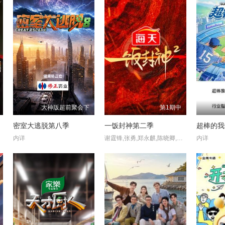
大神版超前聚会下
第1期中
密室大逃脱第八季
一饭封神第二季
超棒的我
内详
谢霆锋,张勇,郑永麒,陈晓卿,李诞
内详