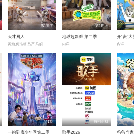
第1期下
第1期上
天才厨人
地球超新鲜 第二季
开“麦”
黄渤,何浩楠,吕严,马頔
内详
内详
第1期
特别企划
一站到底少年季第二季
歌手2026
爸爸当家