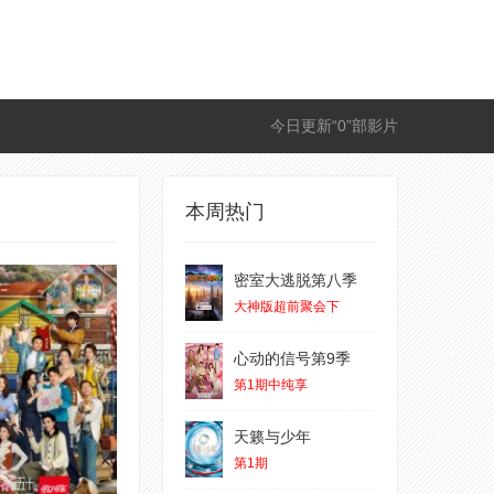
今日更新“0”部影片
本周热门
密室大逃脱第八季
大神版超前聚会下
心动的信号第9季
第1期中纯享
天籁与少年
第1期