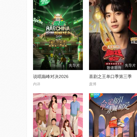
先导片
先导片
说唱巅峰对决2026
喜剧之王单口季第三季
内详
庞博