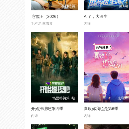
春日特辑
第1期
毛雪汪（2026）
AI了，大医生
毛不易,李雪琴
内详
场面特辑第3期
先导片
开始推理吧第四季
喜欢你我也是第6季
内详
内详