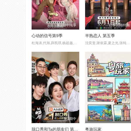
第1期中纯享
往季回顾特辑
心动的信号第9季
半熟恋人 第五季
杜海涛,代旭,薛凯琪,杨超越,张纯烨
沈奕斐,谢依霖,夏之光,张纯烨,董璇
第1期中
第1期
脱口秀和Ta的朋友们 第三季
粤旅玩家