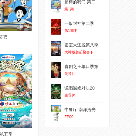
超棒的我们 第二
第1期
一饭封神第二季
第6期
第1期中
大笑吧
密室大逃脱第八季
大神版超前聚会下
喜剧之王单口季第
先导片
说唱巅峰对决20
先导片
中餐厅·南洋拾光
EP00
第1期下
第五季