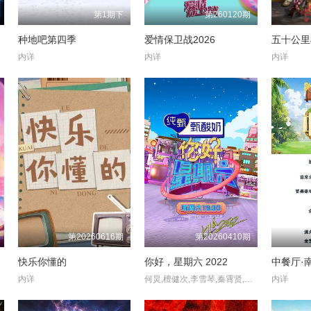
第1期下
第260120期
种地吧第四季
爱情保卫战2026
五十公里
内详
内详
内详
第20260616期
第20260410期
快乐你懂的
你好，星期六 2022
中餐厅·
内详
何炅,檀健次,李雪琴,秦霄贤,王鹤棣,黄明昊,蔡文静,赵小棠,冯禧
内详