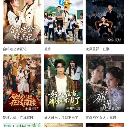
全集完结
全集完结
全集完结
合约老公转正记
差班
龙凤呈祥：狂潮
全集完结
全集完结
全集完结
硬核儿媳，在线撑腰
好人难当，那就不当了
穿旗袍的女人：旗遇