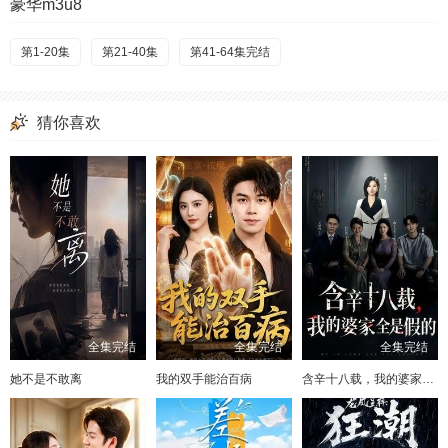
豪华m3u8
第1-20集
第21-40集
第41-64集完结
猜你喜欢
全集完结
全集完结
全集完结
她不是不敢离
我的双手能治百病
含辛十八载，我的婆家全是假的