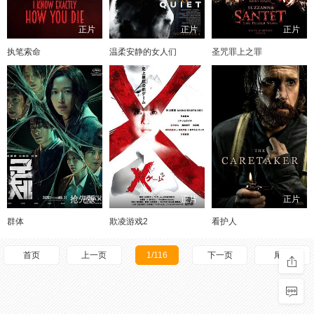
正片
正片
正片
执笔索命
温柔安静的女人们
圣咒罪上之罪
抢先版
正片
正片
群体
欺凌游戏2
看护人
首页
上一页
1/116
下一页
尾页