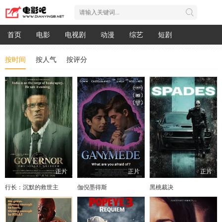
首页
电影
电视剧
动漫
综艺
短剧
按时间
按人气
按评分
正片
正片
正片
行长：沉默的救世主
伽倪墨得斯
黑桃裁决