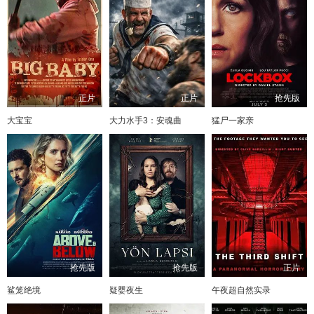
正片
正片
抢先版
大宝宝
大力水手3：安魂曲
猛尸一家亲
抢先版
抢先版
正片
鲨笼绝境
疑婴夜生
午夜超自然实录