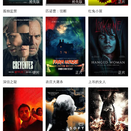
抢先版
抢先版
正片
孤独监禁
匹诺曹：弦断
红兔小屋
正片
正片
正片
深信之疑
农庄大屠杀
上吊的女人