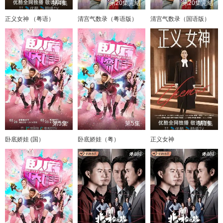
第4集
第20集完结
第20集完结
正义女神 （粤语）
清宫气数录（粤语版）
清宫气数录（国语版）
第5集
第5集
第1集
卧底娇娃 (国）
卧底娇娃（粤）
正义女神