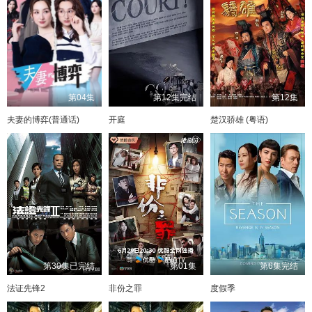
第04集
第12集完结
第12集
夫妻的博弈(普通话)
开庭
楚汉骄雄 (粤语)
第30集已完结
第01集
第6集完结
法证先锋2
非份之罪
度假季