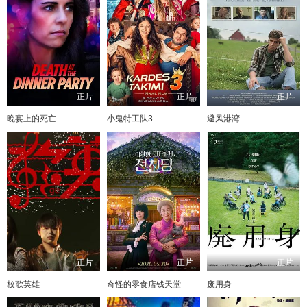
正片
正片
正片
晚宴上的死亡
小鬼特工队3
避风港湾
正片
正片
正片
校歌英雄
奇怪的零食店钱天堂
废用身