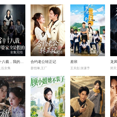
全集完结
全集完结
全集完结
含辛十八载，我的婆家全是假的
合约老公转正记
差班
龙
,伍京隽
姜恺琳,王厂
王关彭,张潇予
郑天