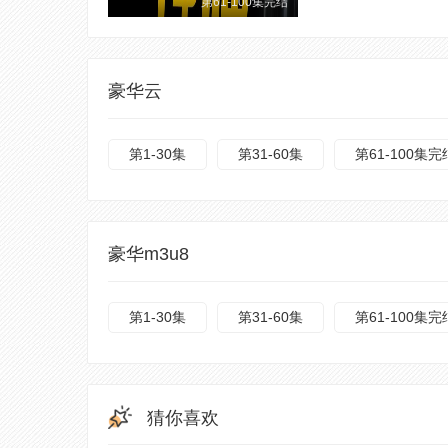
第61-100集完结
豪华云
第1-30集
第31-60集
第61-100集完
豪华m3u8
第1-30集
第31-60集
第61-100集完
猜你喜欢