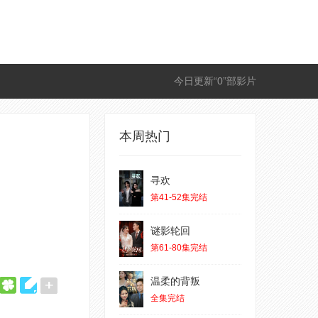
今日更新“0”部影片
本周热门
寻欢
第41-52集完结
谜影轮回
第61-80集完结
温柔的背叛
全集完结