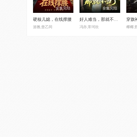
全集完结
全集完结
硬核儿媳，在线撑腰
好人难当，那就不当了
穿旗
游雅,曾乙同
冯亦,常珂欣
椰椰,