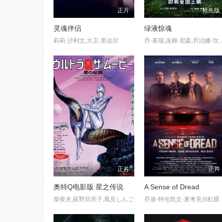
正片
抢先版
灵魂伴侣
绿液惊魂
莉莉·沙利文,大卫·里达尔
乔·基瑞,连姆·尼森,乔治娜·坎贝尔,索茜·贝肯,瓦妮莎·雷德格雷夫,莱丝利·曼维尔,亚伦·赫弗南,埃洛拉·托尔基亚,罗伯·柯林斯,贾斯汀·塞林格,加文·斯波克斯,安德鲁·布
正片
正片
奥特Q电影版 星之传说
A Sense of Dread
柴俊夫,荻野目庆子,風見しんご
乔迪·特伦凯文·麦考克尔虹膜