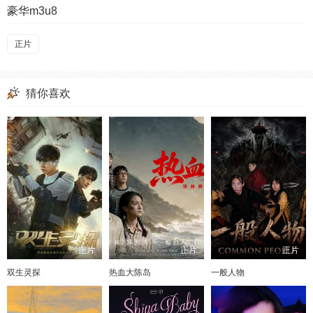
豪华m3u8
正片
猜你喜欢
正片
正片
正片
双生灵探
热血大陈岛
一般人物