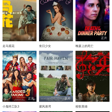
正片
正片
正片
走马观花
丧日少女
晚宴上的死亡
正片
正片
正片
小鬼特工队3
避风港湾
校歌英雄