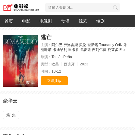
首页
电影
电视剧
动漫
综艺
短剧
逃亡
主演：
阿尔巴·弗洛雷斯
贝伦·奎斯塔
Txunamy Ortiz
朱
丽叶塔·卡迪纳利
里卡多·戈麦兹
吉列尔莫·托莱多
Ele
导演：
Tomás Peña
类型：
欧美
西班牙
2023
时间：
10-12
立即播放
第1集
豪华云
第1集