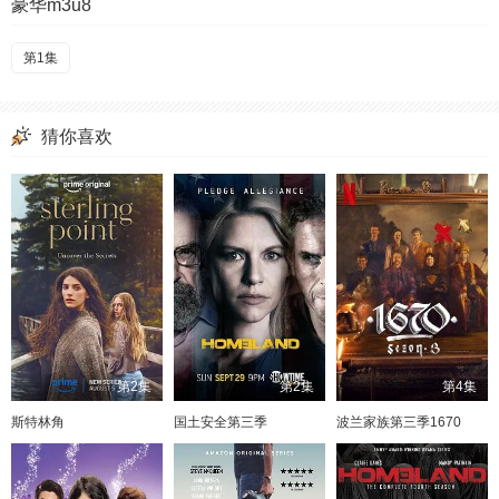
豪华m3u8
第1集
猜你喜欢
第2集
第2集
第4集
斯特林角
国土安全第三季
波兰家族第三季1670