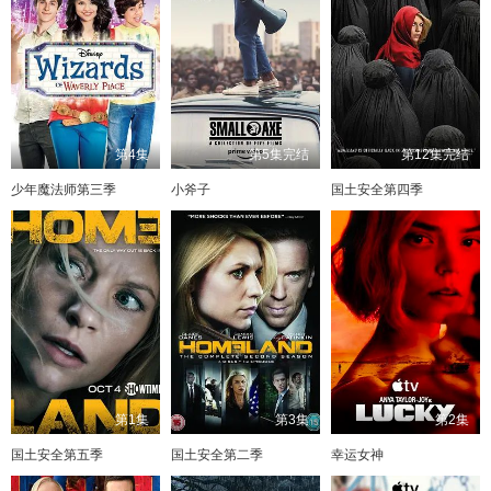
第4集
第5集完结
第12集完结
少年魔法师第三季
小斧子
国土安全第四季
第1集
第3集
第2集
国土安全第五季
国土安全第二季
幸运女神