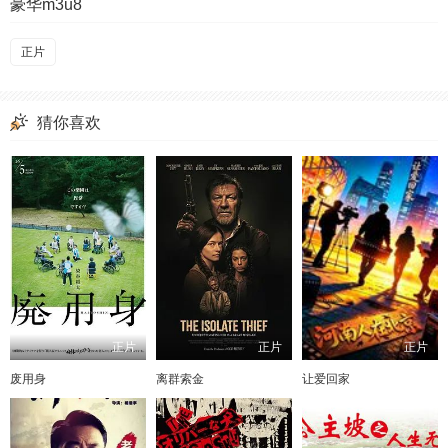
豪华m3u8
正片
猜你喜欢
正片
正片
正片
废用身
离群索金
让爱回家