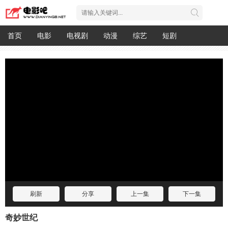
首页
电影
电视剧
动漫
综艺
短剧
刷新
分享
上一集
下一集
奇妙世纪