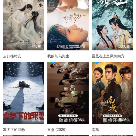
第6集
第4集
第06集
云归槿时安
我的鸵鸟先生
吾凰在上之凤御四方
第8集
第06集
第06集
凛冬下的罪恶
盲盒 (2026)
南戏