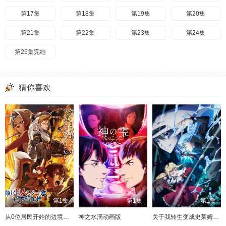
第17集
第18集
第19集
第20集
第21集
第22集
第23集
第24集
第25集完结
猜你喜欢
第1集
第1集
第1集
从0位居民开始的边境领主大人
神之水滴动画版
关于我转生变成史莱姆这档事第四季