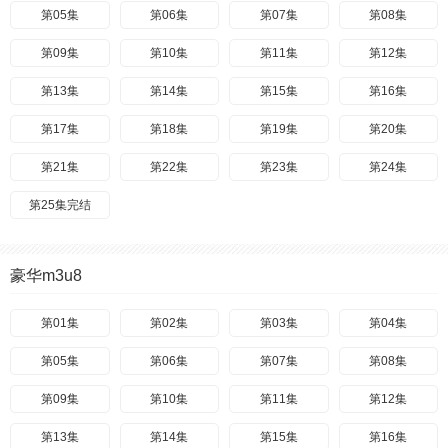
第05集
第06集
第07集
第08集
第09集
第10集
第11集
第12集
第13集
第14集
第15集
第16集
第17集
第18集
第19集
第20集
第21集
第22集
第23集
第24集
第25集完结
豪华m3u8
第01集
第02集
第03集
第04集
第05集
第06集
第07集
第08集
第09集
第10集
第11集
第12集
第13集
第14集
第15集
第16集