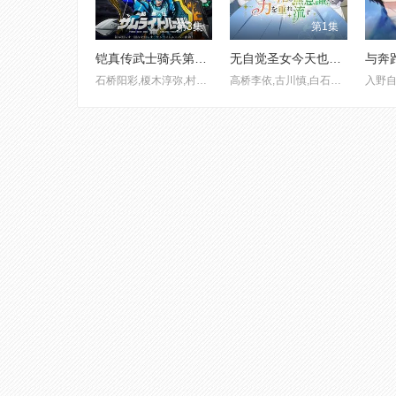
第3集
第1集
铠真传武士骑兵第二季
无自觉圣女今天也无意识地释放力量
石桥阳彩,榎木淳弥,村濑步
高桥李依,古川慎,白石晴香