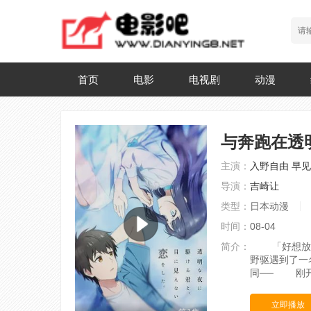
首页
电影
电视剧
动漫
与奔跑在透
主演：
入野自由
早见
导演：
吉崎让
类型：
日本动漫
时间：
08-04
简介：
「好想放烟
野驱遇到了一
同── 刚
立即播放