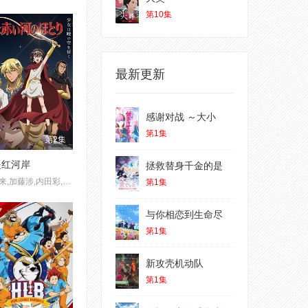
第10集
最新更新
感谢对战 ～大小
第1集
第2集
是红河岸
拯救替身千金的是
橘美来,加藤涉,内田彩,千叶翔也
第1集
与你相恋到生命尽
第1集
新攻壳机动队
第1集