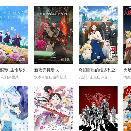
第1集
第1集
第1集
相恋到生命尽头
新攻壳机动队
奇招百出的维多利亚
天
依,日高里菜
坂本真绫,山路和弘,安元洋贵
安济知佳,若山诗音