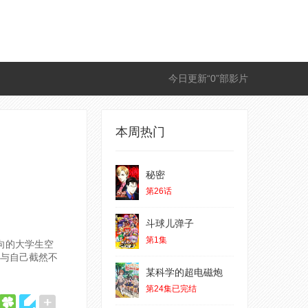
今日更新“0”部影片
本周热门
秘密
第26话
斗球儿弹子
第1集
的大学生空
与自己截然不
某科学的超电磁炮
第24集已完结