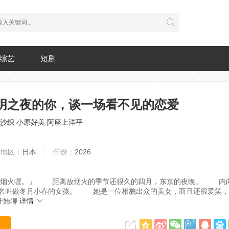
综艺
短剧
明之夜的你，谈一场看不见的恋爱
沙织
小原好美
阿座上洋平
地区：
日本
年份：
2026
火喔。」 距离放烟火的季节还很久的四月，东京的夜晚。 内向
名叫做冬月小春的女孩。 她是一位相貌出众的美女，而且还很爱笑，
开始聊
详情