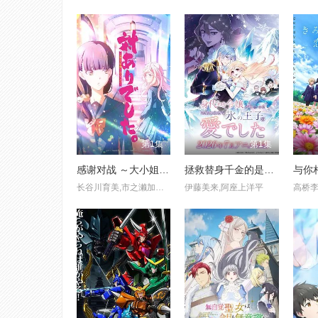
第1集
第1集
感谢对战 ～大小姐才不玩格斗游戏
拯救替身千金的是冷酷无情冰之王子的爱
与你
长谷川育美,市之濑加那,千本木彩花,下地紫野
伊藤美来,阿座上洋平
高桥李