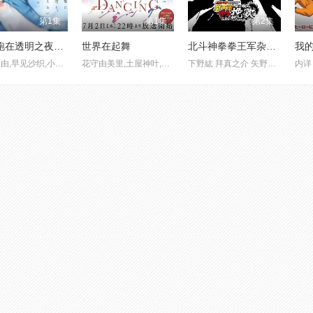
第1集
第1集
第2集
与奔跑在透明之夜的你，谈一场看不见的恋爱
世界在起舞
北斗神拳拳王军杂兵们的挽歌
我
入野自由,早见沙织,小原好美,阿座上洋平
花守由美里,土屋神叶,内田真礼,朴璐美,樱井孝宏 Takahiro Sakurai,小西克幸 Katsuyuki Konishi,飞田展男,能登麻美子 Mamiko Noto,水濑祈
下野紘 拜真之介 矢野正明 高桥伸也
内详