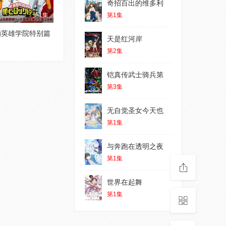
奇招百出的维多利
第1集
第1集
的英雄学院特别篇
天是红河岸
第2集
铠真传武士骑兵第
第3集
无自觉圣女今天也
第1集
与奔跑在透明之夜
第1集
世界在起舞
第1集