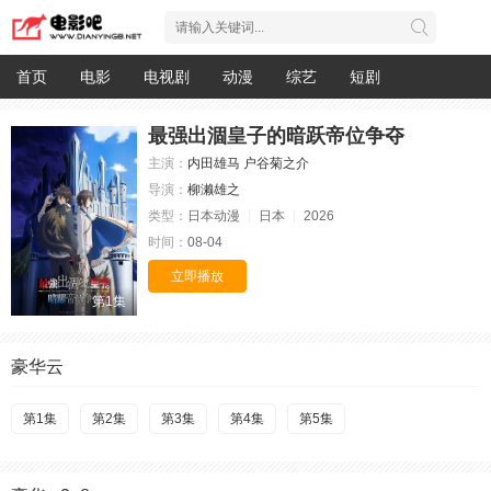
首页
电影
电视剧
动漫
综艺
短剧
最强出涸皇子的暗跃帝位争夺
主演：
内田雄马
户谷菊之介
导演：
柳濑雄之
类型：
日本动漫
日本
2026
时间：
08-04
立即播放
第1集
豪华云
第1集
第2集
第3集
第4集
第5集