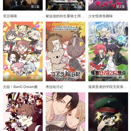
第1集
第1集
第1集
尼古喵喵
被追放的转生重骑士用游戏知识开无双
少女怪兽焦糖味
第1集
第1集
第1集
元祖！BanG Dream酱
考拉绘日记
落第贤者的学院无双第二回转生，S等级作弊魔术师冒险记