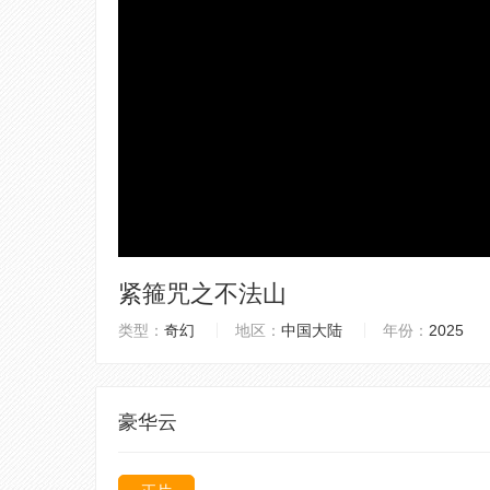
紧箍咒之不法山
类型：
奇幻
地区：
中国大陆
年份：
2025
豪华云