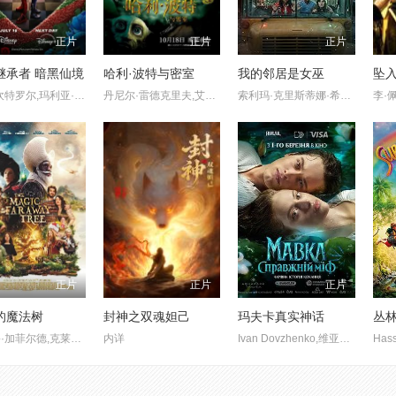
正片
正片
正片
继承者 暗黑仙境
哈利·波特与密室
我的邻居是女巫
坠入
凯莉·坎特罗尔,玛利亚·贝克
丹尼尔·雷德克里夫,艾玛·沃森,鲁伯特·格林特
索利玛·克里斯蒂娜·希卡,布鲁尔·阿曼达格拉斯
正片
正片
正片
的魔法树
封神之双魂妲己
玛夫卡真实神话
丛
安德鲁·加菲尔德,克莱尔·芙伊,妮可拉·考夫兰,杰西卡·古宁,
内详
Ivan Dovzhenko,维亚切斯拉夫·多夫琴科