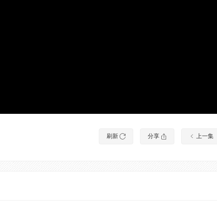
刷新
分享
上一集