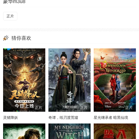
豪华m3u8
正片
猜你喜欢
正片
正片
正片
灵猪降妖
奇谭，纸刃渡荒墟
星光继承者 暗黑仙境