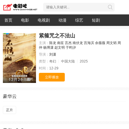
首页
电影
电视剧
动漫
综艺
短剧
紧箍咒之不法山
主演：
陈龙
南笙
言杰
南伏龙
宫海滨
余薇薇
周文韬
周
仲
杨博潇
赵文明
于昀汐
导演：
刘潇
类型：
奇幻
中国大陆
2025
时间：
12-29
立即播放
正片
豪华云
正片