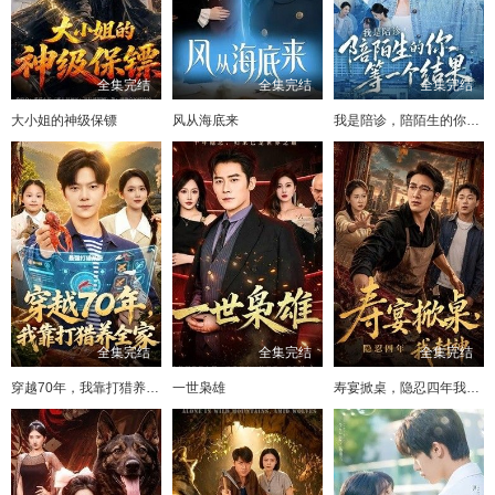
全集完结
全集完结
全集完结
大小姐的神级保镖
风从海底来
我是陪诊，陪陌生的你等一个结果
全集完结
全集完结
全集完结
穿越70年，我靠打猎养全家
一世枭雄
寿宴掀桌，隐忍四年我封神