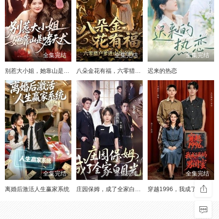
全集完结
全集完结
全集完结
别惹大小姐，她靠山是哮天犬
八朵金花有福，六零猎户爹进山挖宝藏
迟来的热恋
全集完结
全集完结
全集完结
离婚后激活人生赢家系统
庄园保姆，成了全家白月光!
穿越1996，我成了我妈男闺蜜