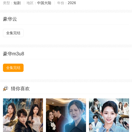
类型：
短剧
地区：
中国大陆
年份：
2026
豪华云
全集完结
豪华m3u8
全集完结
猜你喜欢