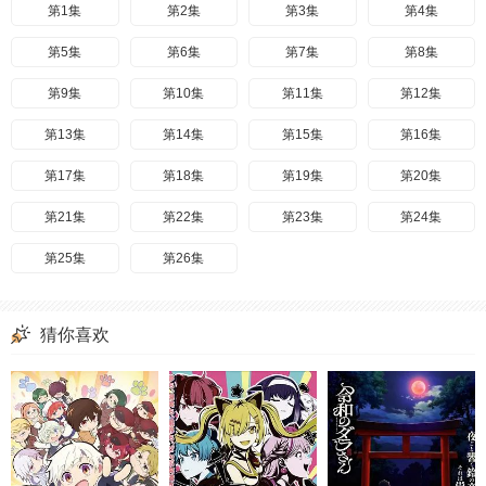
第1集
第2集
第3集
第4集
第5集
第6集
第7集
第8集
第9集
第10集
第11集
第12集
第13集
第14集
第15集
第16集
第17集
第18集
第19集
第20集
第21集
第22集
第23集
第24集
第25集
第26集
猜你喜欢