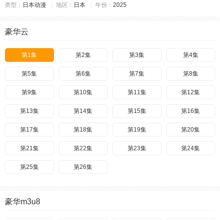
类型：
日本动漫
地区：
日本
年份：
2025
豪华云
第1集
第2集
第3集
第4集
第5集
第6集
第7集
第8集
第9集
第10集
第11集
第12集
第13集
第14集
第15集
第16集
第17集
第18集
第19集
第20集
第21集
第22集
第23集
第24集
第25集
第26集
豪华m3u8