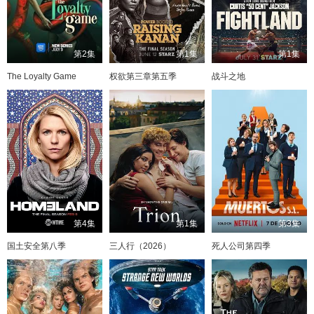
第2集
第1集
第1集
The Loyalty Game
权欲第三章第五季
战斗之地
第4集
第1集
第3集
国土安全第八季
三人行（2026）
死人公司第四季