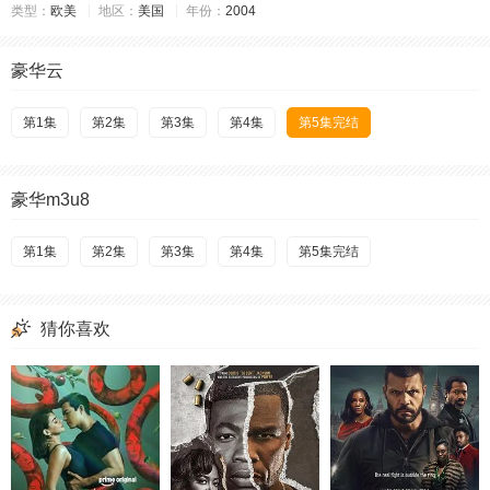
类型：
欧美
地区：
美国
年份：
2004
豪华云
第1集
第2集
第3集
第4集
第5集完结
豪华m3u8
第1集
第2集
第3集
第4集
第5集完结
猜你喜欢