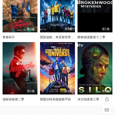
第2集
第1集
第1集
青春碎片
星际迷航，奇异新世界第四季
断林镇谜案第十二季
第1集
第1集
第1集
谜探休格第二季
斯图尔特未能拯救宇宙
末日地堡第三季