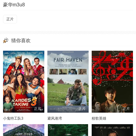
豪华m3u8
正片
猜你喜欢
正片
正片
正片
小鬼特工队3
避风港湾
校歌英雄