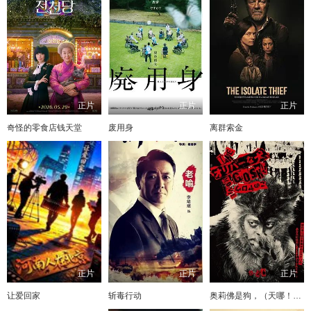
正片
正片
正片
奇怪的零食店钱天堂
废用身
离群索金
正片
正片
正片
让爱回家
斩毒行动
奥莉佛是狗，（天哪！！）这家伙电影版