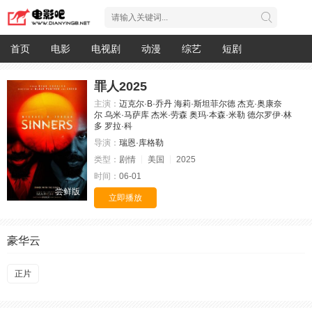
首页
电影
电视剧
动漫
综艺
短剧
罪人2025
主演：
迈克尔·B·乔丹
海莉·斯坦菲尔德
杰克·奥康奈
尔
乌米·马萨库
杰米·劳森
奥玛·本森·米勒
德尔罗伊·林
多
罗拉·科
导演：
瑞恩·库格勒
类型：
剧情
美国
2025
时间：
06-01
尝鲜版
立即播放
豪华云
正片