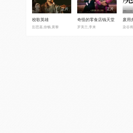
正片
正片
校歌英雄
奇怪的零食店钱天堂
废用
彭思嘉,徐畅,黄黎
罗美兰,李来