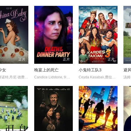
正片
正片
正片
少女
晚宴上的死亡
小鬼特工队3
避
瑞秋·塞诺特,丹尼·德费拉里
Candice Lidstone,卡梅伦·布罗德,马克·戴,Eden Broda,Bryce Wynter,玛蒂娜·奥尔蒂斯·路易斯,阿娜娜·里德瓦尔德,阮朴生,Jon Welch,
Ceyda Kasabalı,费拉特·阿尔拜伦