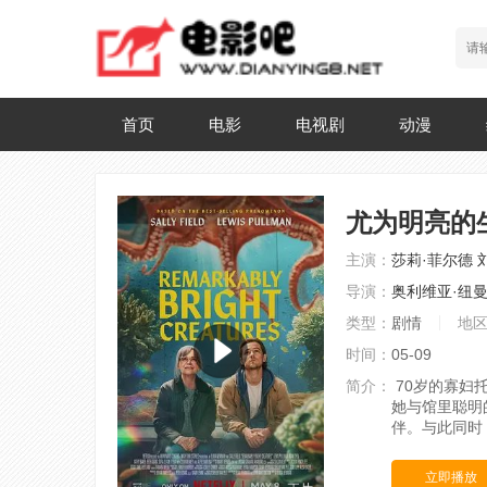
首页
电影
电视剧
动漫
尤为明亮的
主演：
莎莉·菲尔德
导演：
奥利维亚·纽
类型：
剧情
地
时间：
05-09
简介：
70岁的寡妇
她与馆里聪明
伴。与此同时
立即播放