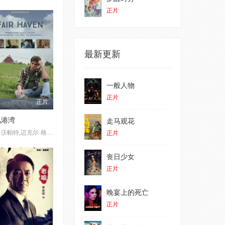
正片
最新更新
一般人物
正片
正片
风港湾
走马观花
汤姆·沃帕特,迈克尔·格兰特
正片
丧日少女
正片
晚宴上的死亡
正片