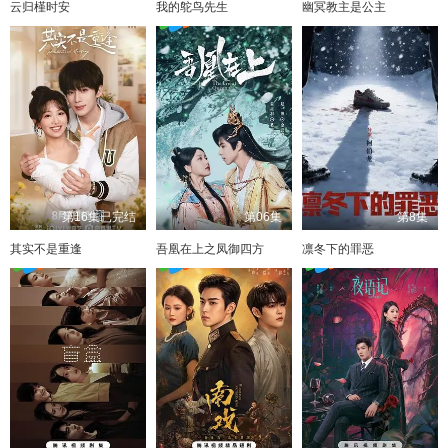
云归槿时安
我的鸵鸟先生
幽冥教主是公主
第16集已完结
第06集
第8集
其实不是重逢
吾凰在上之凤御四方
凛冬下的罪恶