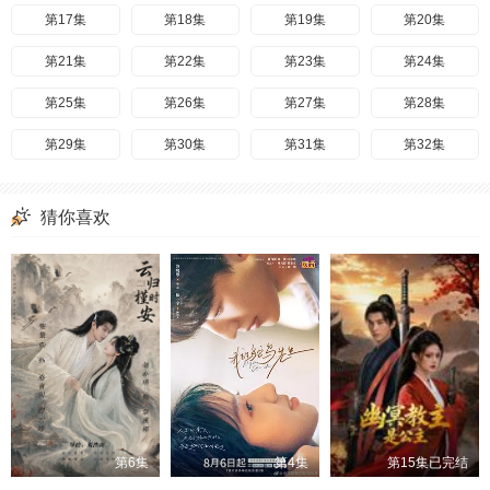
第17集
第18集
第19集
第20集
第21集
第22集
第23集
第24集
第25集
第26集
第27集
第28集
第29集
第30集
第31集
第32集
第33集
第34集
第35集
第36集
猜你喜欢
第37集
第38集已完结
第6集
第4集
第15集已完结