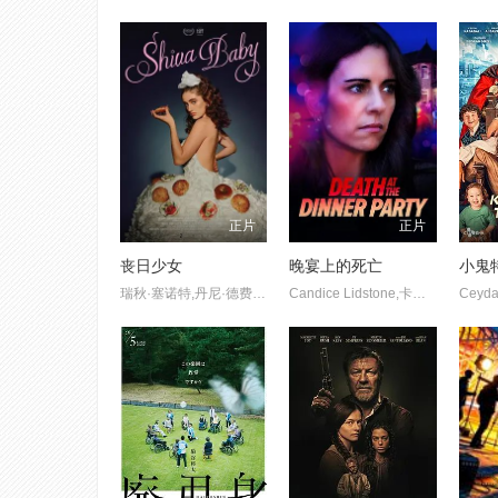
正片
正片
丧日少女
晚宴上的死亡
小鬼
瑞秋·塞诺特,丹尼·德费拉里
Candice Lidstone,卡梅伦·布罗德,马克·戴,Eden Broda,Bryce Wynter,玛蒂娜·奥尔蒂斯·路易斯,阿娜娜·里德瓦尔德,阮朴生,Jon Welch,