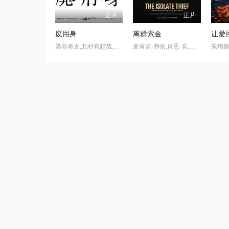
正片
正片
废用身
离群索金
让爱
染谷将太,北村有起哉,泷内公美
麦肯吉·弗依,肖恩·宾,奥德娅·拉什
朱增旗