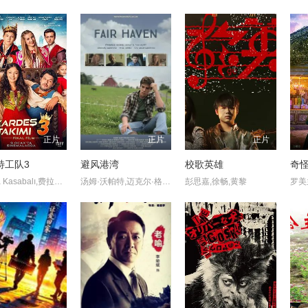
正片
正片
正片
特工队3
避风港湾
校歌英雄
奇
Ceyda Kasabalı,费拉特·阿尔拜伦
汤姆·沃帕特,迈克尔·格兰特
彭思嘉,徐畅,黄黎
罗美