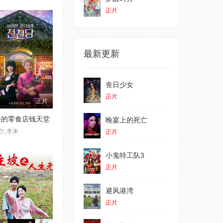
正片
最新更新
丧日少女
正片
正片
怪的零食店钱天堂
晚宴上的死亡
兰,李来
正片
小鬼特工队3
正片
避风港湾
正片