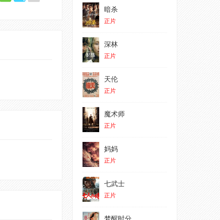
暗杀
正片
深林
正片
天伦
正片
魔术师
正片
妈妈
正片
七武士
正片
梦醒时分