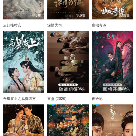
第6集
第6集
第08集
云归槿时安
深情为饵
幽宅奇谭
第06集
第06集
第06集
吾凰在上之凤御四方
盲盒 (2026)
夜语记