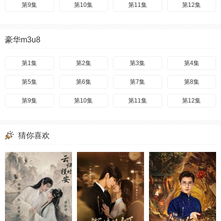
第9集
第10集
第11集
第12集
豪华m3u8
第1集
第2集
第3集
第4集
第5集
第6集
第7集
第8集
第9集
第10集
第11集
第12集
猜你喜欢