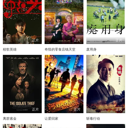
正片
正片
正片
校歌英雄
奇怪的零食店钱天堂
废用身
正片
正片
正片
离群索金
让爱回家
斩毒行动