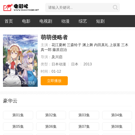
首页
电影
电视剧
动漫
综艺
短剧
萌萌侵略者
主演：
花江夏树
三森铃子
渊上舞
内田真礼
上坂堇
三木
真一郎
藤原启治
导演：
及川启
类型：
日本动漫
日本
2013
时间：
01-12
立即播放
第12集完结
豪华云
第01集
第02集
第03集
第04集
第05集
第06集
第07集
第08集