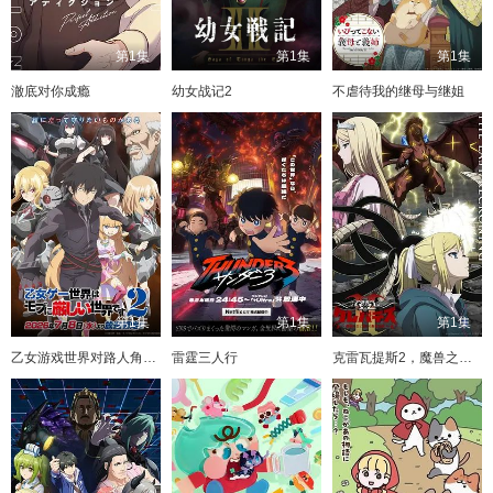
第1集
第1集
第1集
澈底对你成瘾
幼女战记2
不虐待我的继母与继姐
第1集
第1集
第1集
乙女游戏世界对路人角色很不友好 第二季
雷霆三人行
克雷瓦提斯2，魔兽之王与虚伪的勇者传承