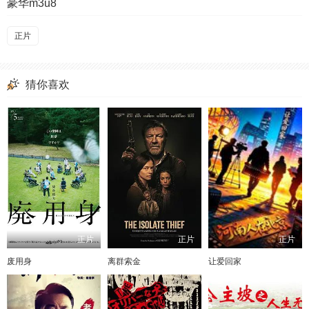
豪华m3u8
正片
猜你喜欢
正片
正片
正片
废用身
离群索金
让爱回家