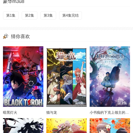
豪华m3u8
第1集
第2集
第3集
第4集完结
猜你喜欢
第1集
第1集
第1集
暗黑灯火
猫与龙
小书痴的下克上领主的养女