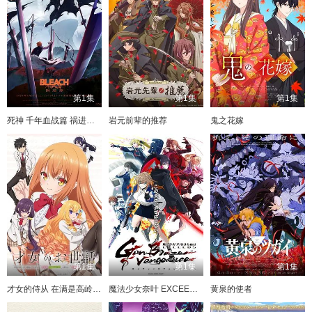
第1集
第1集
第1集
死神 千年血战篇 祸进谭(2026)
岩元前辈的推荐
鬼之花嫁
第1集
第1集
第1集
才女的侍从 在满是高岭之花的贵族学校暗中照顾（毫无生活自理能力的）学院第一大小姐
魔法少女奈叶 EXCEEDS Gun Blaze Vengeance
黄泉的使者