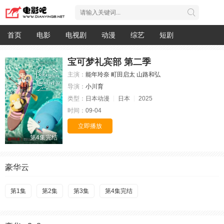
首页
电影
电视剧
动漫
综艺
短剧
宝可梦礼宾部 第二季
主演：
能年玲奈
町田启太
山路和弘
导演：
小川育
类型：
日本动漫
日本
2025
时间：
09-04
立即播放
第4集完结
豪华云
第1集
第2集
第3集
第4集完结