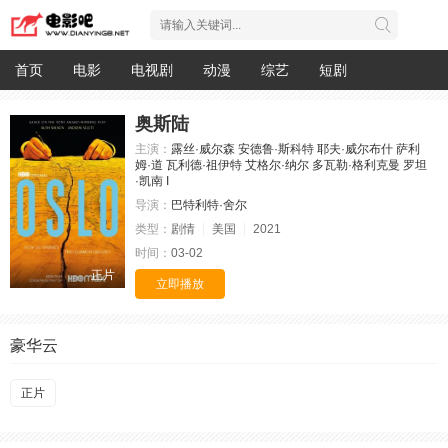
首页
电影
电视剧
动漫
综艺
短剧
奥斯陆
主演：
露丝·威尔森
安德鲁·斯科特
耶夫·威尔布什
萨利
姆·道
瓦利德·祖伊特
艾格尔·纳尔
多瓦勒·格利克曼
罗坦
·凯南
I
导演：
巴特利特·舍尔
类型：
剧情
美国
2021
时间：
03-02
正片
立即播放
豪华云
正片