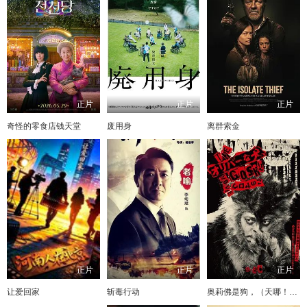
正片
正片
正片
奇怪的零食店钱天堂
废用身
离群索金
正片
正片
正片
让爱回家
斩毒行动
奥莉佛是狗，（天哪！！）这家伙电影版