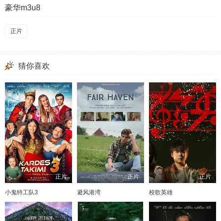
豪华m3u8
正片
猜你喜欢
正片
正片
正片
小鬼特工队3
避风港湾
校歌英雄