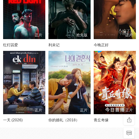
正片
抢先版
正片
红灯囚爱
利未记
今晚正好
正片
正片
正片
一天 (2026)
你的婚礼（2018）
青丘奇缘