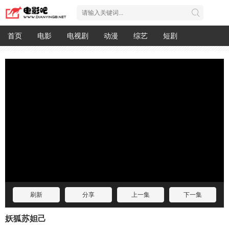
首页
电影
电视剧
动漫
综艺
短剧
刷新
分享
上一集
下一集
妖狐苏妲己