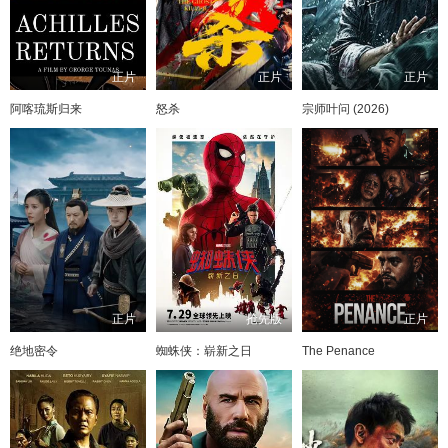
正片
正片
正片
阿喀琉斯归来
怒杀
宗师叶问 (2026)
正片
抢先版
正片
绝地密令
蜘蛛侠：崭新之日
The Penance