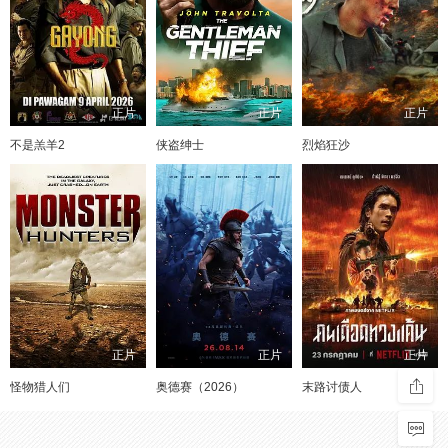
正片
正片
正片
不是羔羊2
侠盗绅士
烈焰狂沙
正片
正片
正片
怪物猎人们
奥德赛（2026）
末路讨债人