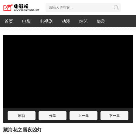
首页
电影
电视剧
动漫
综艺
短剧
刷新
分享
上一集
下一集
藏海花之雪夜凶灯