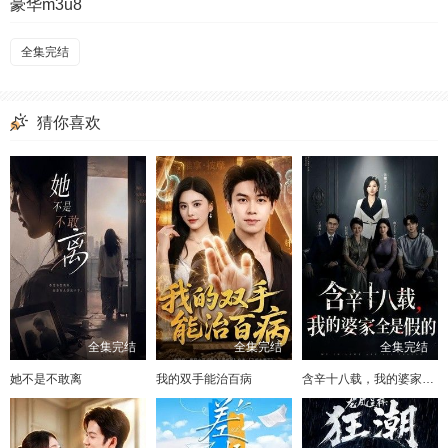
豪华m3u8
全集完结
猜你喜欢
全集完结
全集完结
全集完结
她不是不敢离
我的双手能治百病
含辛十八载，我的婆家全是假的