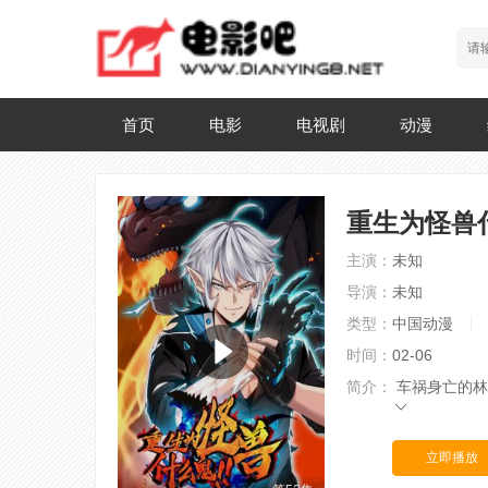
首页
电影
电视剧
动漫
重生为怪兽
主演：
未知
导演：
未知
类型：
中国动漫
时间：
02-06
简介：
车祸身亡的林
立即播放