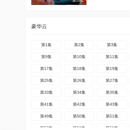
第52集
豪华云
第1集
第2集
第3集
第9集
第10集
第11集
第17集
第18集
第19集
第25集
第26集
第27集
第33集
第34集
第35集
第41集
第42集
第43集
第49集
第50集
第51集
第57集
第58集
第59集