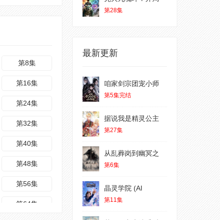
第28集
第72集
第80集
最新更新
第88集
第8集
第96集
第16集
咱家剑宗团宠小师
第5集完结
第104集
第24集
第112集
据说我是精灵公主
第32集
第27集
第120集
第40集
从乱葬岗到幽冥之
第128集
第48集
第6集
第136集
第56集
晶灵学院 (AI
第144集
第11集
第64集
第152集