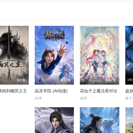
第68集
第69集
第70集
第71集
第156集
第157集
第158集
第159集
第76集
第77集
第78集
第79集
第164集
第165集
第166集
第167集
第84集
第85集
第86集
第87集
第172集
第173集
第174集
第175集
第92集
第93集
第94集
第95集
第180集
第181集
第182集
第183集
第100集
第101集
第102集
第103集
第188集
第189集
第190集
第191集
第108集
第109集
第110集
第111集
第196集
第197集
第198集
第199集
第116集
第117集
第118集
第119集
第6集
第11集
第02集
第124集
第125集
第126集
第127集
葬岗到幽冥之主
晶灵学院 (AI动漫)
花仙子之魔法香对论
盗
内详
内详
第132集
第133集
第134集
第135集
第140集
第141集
第142集
第143集
第148集
第149集
第150集
第151集