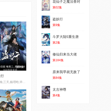
花仙子之魔法香对
第72集
第02集
第160集
第80集
盗妖行
第168集
第88集
第9集
第176集
第96集
斗罗大陆5重生唐
第184集
第104集
第2集
第192集
第112集
修仙归来当大佬
第200集已完结
第184集
第120集
第9集
原来我早就无敌了
第128集
妖行
第84集
姜子翰,三天,杨瑨晗,毕莹超,阿沁,冯泽锐,唐策,闫子蔚,阮伊菲,刘李桥,家明,康潇文
第136集
太古神尊
第144集
第4集
第152集