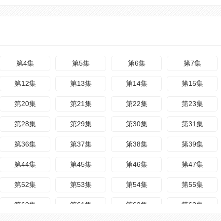
第68集
第69集
第70集
第71集
第76集
第77集
第78集
第79集
第84集
第85集
第86集
第87集
第4集
第5集
第6集
第7集
第92集
第93集
第94集
第95集
第12集
第13集
第14集
第15集
第100集
第101集
第102集
第103集
第20集
第21集
第22集
第23集
第108集
第109集
第110集
第111集
第28集
第29集
第30集
第31集
第116集
第117集
第118集
第119集
第36集
第37集
第38集
第39集
第124集
第125集
第126集
第127集
第44集
第45集
第46集
第47集
第132集
第133集
第134集
第135集
第52集
第53集
第54集
第55集
第140集
第141集
第142集
第143集
第60集
第61集
第62集
第63集
第148集
第149集
第150集
第151集