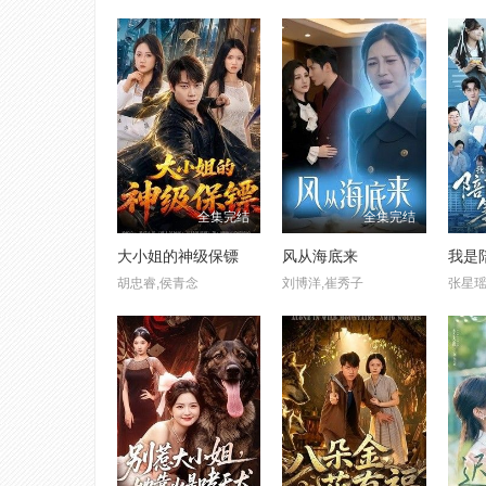
全集完结
全集完结
大小姐的神级保镖
风从海底来
胡忠睿,侯青念
刘博洋,崔秀子
张星瑶