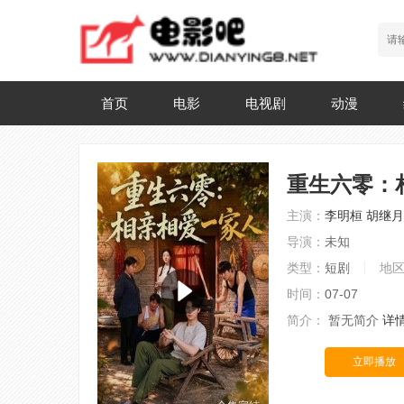
首页
电影
电视剧
动漫
重生六零：
主演：
李明桓
胡继月
导演：
未知
类型：
短剧
地
时间：
07-07
简介：
暂无简介
详
立即播放