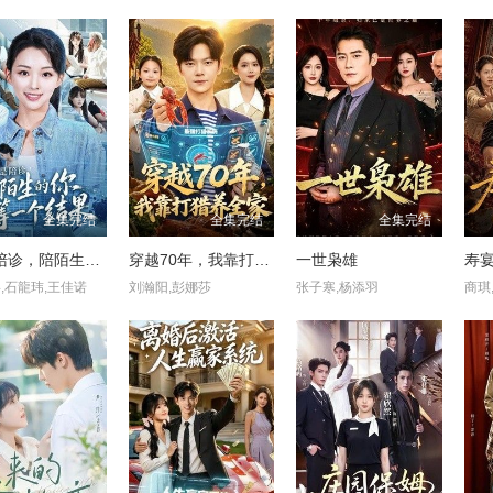
全集完结
全集完结
全集完结
我是陪诊，陪陌生的你等一个结果
穿越70年，我靠打猎养全家
一世枭雄
,石龍玮,王佳诺
刘瀚阳,彭娜莎
张子寒,杨添羽
商琪