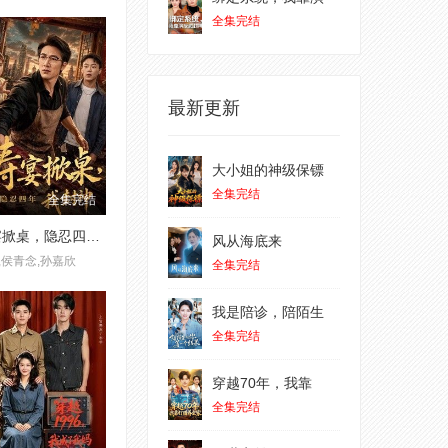
全集完结
最新更新
大小姐的神级保镖
全集完结
全集完结
寿宴掀桌，隐忍四年我封神
风从海底来
,侯青念,孙嘉欣
全集完结
我是陪诊，陪陌生
全集完结
穿越70年，我靠
全集完结