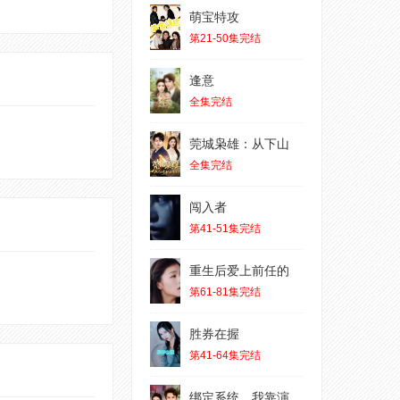
萌宝特攻
第21-50集完结
逢意
全集完结
莞城枭雄：从下山
全集完结
闯入者
第41-51集完结
重生后爱上前任的
第61-81集完结
胜券在握
第41-64集完结
绑定系统，我靠演