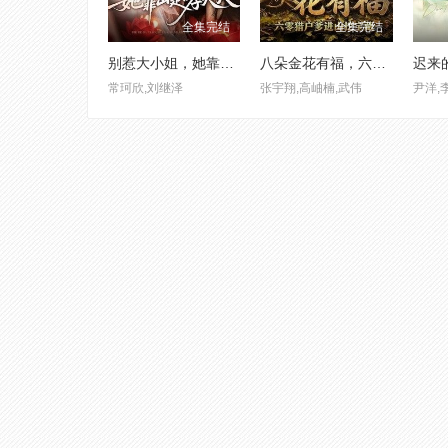
全集完结
全集完结
别惹大小姐，她靠山是哮天犬
八朵金花有福，六零猎户爹进山挖宝藏
迟来
常珂欣,刘继泽
张宇翔,高岫楠,武伟
尹洋,