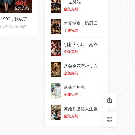
一世枭雄
全集完结
全集完结
穿越1996，我成了我妈男闺蜜
寿宴掀桌，隐忍四
乔,杨了,上官筠杰
全集完结
别惹大小姐，她靠
全集完结
八朵金花有福，六
全集完结
迟来的热恋
全集完结
离婚后激活人生赢
全集完结