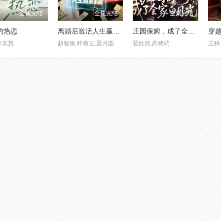
全集完结
全集完结
全集完结
的热恋
离婚后激活人生赢家系统
庄园保姆，成了全家白月光!
李美慧
赵智衡,叶有云,梁月圆
翟欣然,高铭屿
王秝