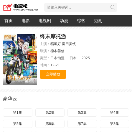
首页
电影
电视剧
动漫
综艺
短剧
终末摩托游
主演：
稻垣好
富田美忧
导演：
德本善信
类型：
日本动漫
日本
2025
时间：
12-21
立即播放
第1集
豪华云
第1集
第2集
第3集
第4集
第5集
第6集
第7集
第8集