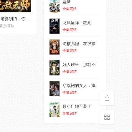
差班
全集完结
全集完结
美女老婆别怕，你老公是无敌天师
龙凤呈祥：狂潮
霖,张亚迪
全集完结
硬核儿媳，在线撑
全集完结
好人难当，那就不
全集完结
穿旗袍的女人：旗
全集完结
顾小姐她不装了
全集完结