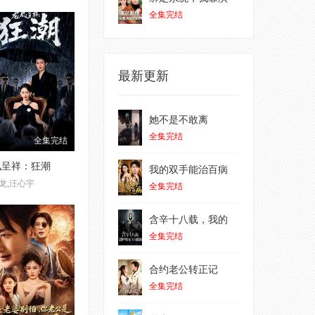
全集完结
最新更新
她不是不敢离
全集完结
全集完结
凤呈祥：狂潮
我的双手能治百病
龙,汪心宇
全集完结
含辛十八载，我的
全集完结
合约老公转正记
全集完结