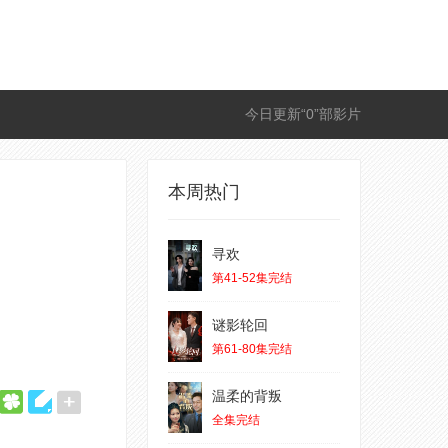
今日更新“0”部影片
本周热门
寻欢
第41-52集完结
谜影轮回
第61-80集完结
温柔的背叛
全集完结