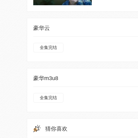
全集完结
豪华云
全集完结
豪华m3u8
全集完结
猜你喜欢