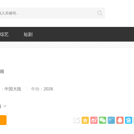
综艺
短剧
雨
区：
中国大陆
年份：
2026
情