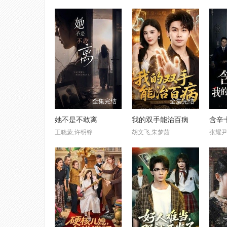
全集完结
全集完结
她不是不敢离
我的双手能治百病
王晓蒙,许明铮
胡文飞,朱梦茹
张耀尹