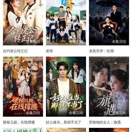
全集完结
全集完结
全集完结
合约老公转正记
差班
龙凤呈祥：狂潮
全集完结
全集完结
全集完结
硬核儿媳，在线撑腰
好人难当，那就不当了
穿旗袍的女人：旗遇