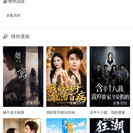
豪华m3u8
全集完结
猜你喜欢
全集完结
全集完结
全集完结
她不是不敢离
我的双手能治百病
含辛十八载，我的婆家全是假的