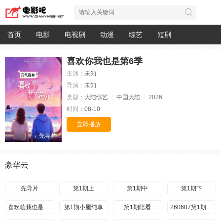
首页
电影
电视剧
动漫
综艺
短剧
喜欢你我也是第6季
主演：
未知
导演：
未知
类型：
大陆综艺
中国大陆
2026
时间：
08-10
立即播放
先导片
豪华云
先导片
第1期上
第1期中
第1期下
喜欢嗑我也是第1期
第1期小屋纯享
第1期陪看
260607第1期陪看