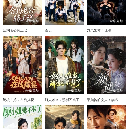
全集完结
全集完结
全集完结
合约老公转正记
差班
龙凤呈祥：狂潮
全集完结
全集完结
全集完结
硬核儿媳，在线撑腰
好人难当，那就不当了
穿旗袍的女人：旗遇