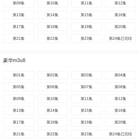
第09集
第10集
第11集
第12集
第13集
第14集
第15集
第16集
第17集
第18集
第19集
第20集
第21集
第22集
第23集
第24集已完结
豪华m3u8
第01集
第02集
第03集
第04集
第05集
第06集
第07集
第08集
第09集
第10集
第11集
第12集
第13集
第14集
第15集
第16集
第17集
第18集
第19集
第20集
第21集
第22集
第23集
第24集已完结