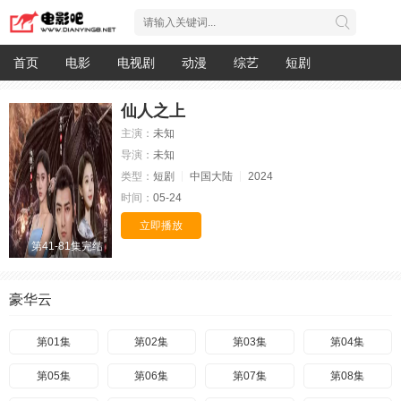
首页
电影
电视剧
动漫
综艺
短剧
仙人之上
主演：
未知
导演：
未知
类型：
短剧
中国大陆
2024
时间：
05-24
立即播放
第41-81集完结
豪华云
第01集
第02集
第03集
第04集
第05集
第06集
第07集
第08集