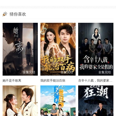
猜你喜欢
全集完结
全集完结
全集完结
她不是不敢离
我的双手能治百病
含辛十八载，我的婆家全是假的