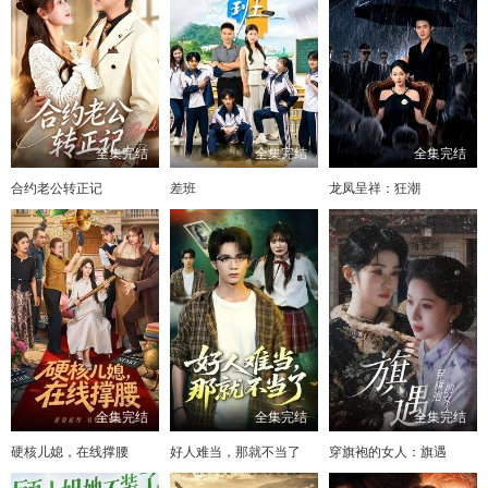
全集完结
全集完结
全集完结
合约老公转正记
差班
龙凤呈祥：狂潮
全集完结
全集完结
全集完结
硬核儿媳，在线撑腰
好人难当，那就不当了
穿旗袍的女人：旗遇