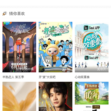
猜你喜欢
往季回顾特辑
第6期
先导片
半熟恋人 第五季
开“麦”大笑吧
心动双重奏