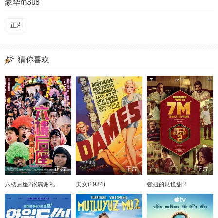
豪华m3u8
正片
猜你喜欢
正片
正片
正片
六楼后座2家属谢礼
美女(1934)
强扭的瓜也甜 2