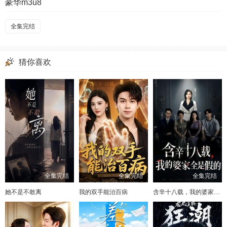
豪华m3u8
全集完结
猜你喜欢
全集完结
全集完结
全集完结
她不是不敢离
我的双手能治百病
含辛十八载，我的婆家全是假的