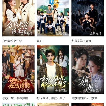
全集完结
全集完结
全集完结
合约老公转正记
差班
龙凤呈祥：狂潮
全集完结
全集完结
全集完结
硬核儿媳，在线撑腰
好人难当，那就不当了
穿旗袍的女人：旗遇