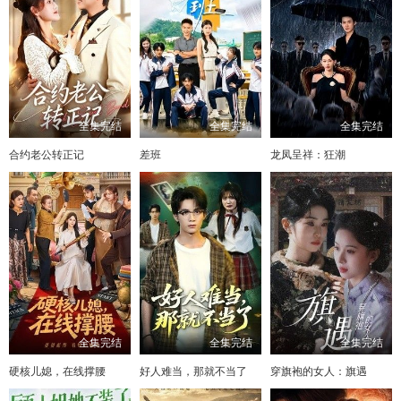
全集完结
全集完结
全集完结
合约老公转正记
差班
龙凤呈祥：狂潮
全集完结
全集完结
全集完结
硬核儿媳，在线撑腰
好人难当，那就不当了
穿旗袍的女人：旗遇