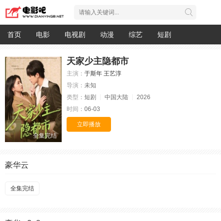
首页
电影
电视剧
动漫
综艺
短剧
天家少主隐都市
主演：
于斯年
王艺淳
导演：
未知
类型：
短剧
中国大陆
2026
时间：
06-03
立即播放
全集完结
豪华云
全集完结