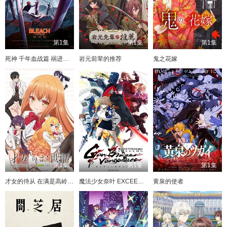
第1集
第1集
第1集
死神 千年血战篇 祸进谭(2026)
岩元前辈的推荐
鬼之花嫁
第1集
第1集
第1集
才女的侍从 在满是高岭之花的贵族学校暗中照顾（毫无生活自理能力的）学院第一大小姐
魔法少女奈叶 EXCEEDS Gun Blaze Vengeance
黄泉的使者