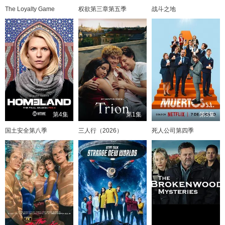
The Loyalty Game
权欲第三章第五季
战斗之地
第4集
第1集
第3集
国土安全第八季
三人行（2026）
死人公司第四季