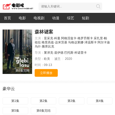
首页
电影
电视剧
动漫
综艺
短剧
森林谜案
主演：
亚采克·科曼
阿格涅兹卡·格罗乔斯卡
采扎里·帕
祖拉
格里高兹·达米茨基
马格达莱娜·泽温斯卡
阿尔卡迪
乌什·雅库比克
导演：
莱泽克·道伊德
巴托斯·科诺普卡
类型：
欧美
波兰
2020
时间：
09-13
第6集完结
立即播放
豪华云
第1集
第2集
第3集
第4集
第5集
第6集完结